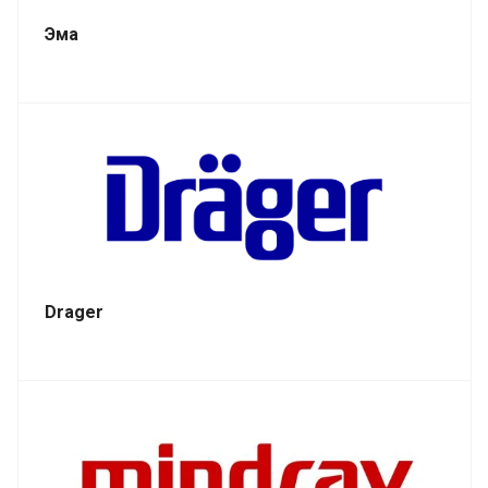
Эма
Drager