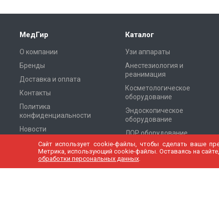
МедГир
Каталог
О компании
Узи аппараты
Бренды
Анестезиология и
реанимация
Доставка и оплата
Косметологическое
Контакты
оборудование
Политика
Эндоскопическое
конфиденциальности
оборудование
Новости
ЛОР оборудование
Cтатьи
Сайт использует cookie-файлы, чтобы сделать ваше пр
Оборудование для
Метрика, использующий cookie-файлы. Оставаясь на сайте,
Томографии
Карта сайта
обработки персональных данных
.
Хирургическое
оборудование
Рентген оборудование
Периферия и
комплектующие к УЗИ