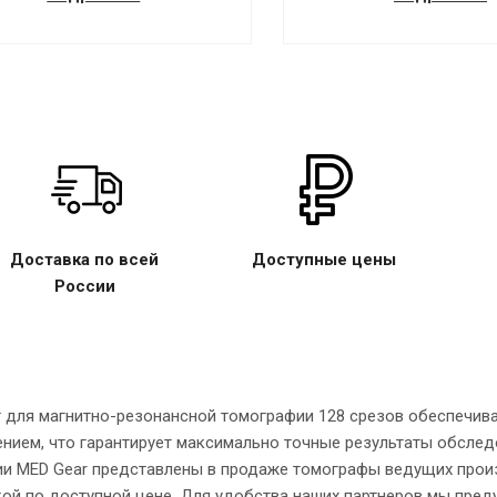
Доставка по всей
Доступные цены
России
 для магнитно-резонансной томографии 128 срезов обеспечи
нием, что гарантирует максимально точные результаты обследо
и MED Gear представлены в продаже томографы ведущих произ
ой по доступной цене. Для удобства наших партнеров мы пре