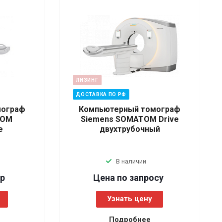
ЛИЗИНГ
ДОСТАВКА ПО РФ
мограф
Компьютерный томограф
TOM
Siemens SOMATOM Drive
e
двухтрубочный
В наличии
р
Цена по зап
р
осу
Узнать цену
Подробнее