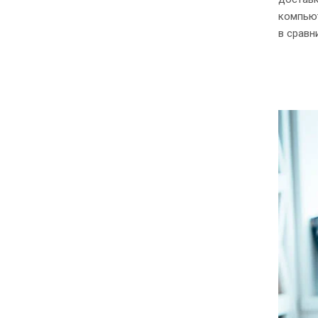
компью
в сравн