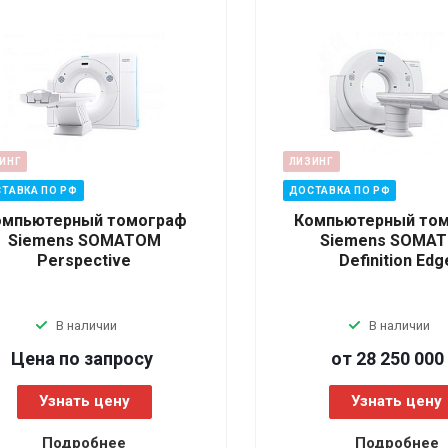
ИНГ
ЛИЗИНГ
ТАВКА ПО РФ
ДОСТАВКА ПО РФ
омпьютерный томограф
Компьютерный то
Siemens SOMATOM
Siemens SOMA
Perspective
Definition Edg
В наличии
В наличии
Цена по зап
р
осу
от 28 250 000
Узнать цену
Узнать цену
Подробнее
Подробнее