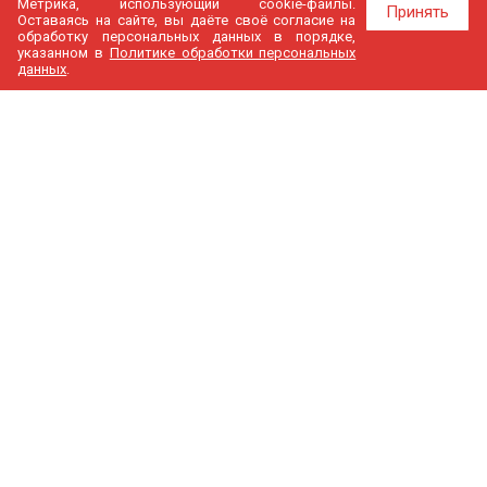
Метрика, использующий cookie-файлы.
Принять
Оставаясь на сайте, вы даёте своё согласие на
обработку персональных данных в порядке,
указанном в
Политике обработки персональных
данных
.
МедГир
О компании
Бренды
Доставка и оплата
Контакты
Политика конфиденциальности
Новости
Cтатьи
Карта сайта
Каталог
Узи аппараты