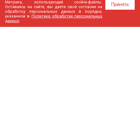
Метрика, использующий cookie-файлы.
Принять
Оставаясь на сайте, вы даёте своё согласие на
обработку персональных данных в порядке,
указанном в
Политике обработки персональных
данных
.
МедГир
О компании
Бренды
Доставка и оплата
Контакты
Политика конфиденциальности
Новости
Cтатьи
Карта сайта
Каталог
Узи аппараты