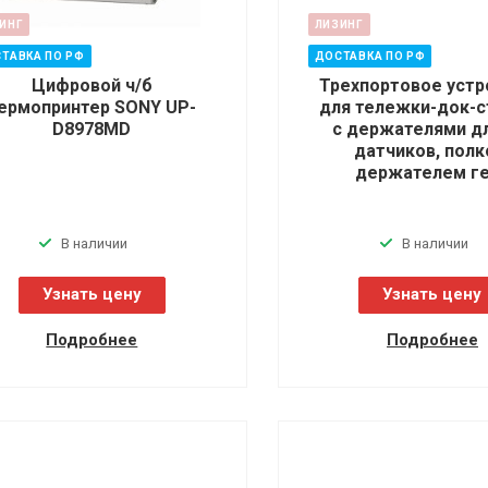
ИНГ
ЛИЗИНГ
ТАВКА ПО РФ
ДОСТАВКА ПО РФ
Цифровой ч/б
Трехпортовое устр
ермопринтер SONY UP-
для тележки-док-с
D8978MD
с держателями дл
датчиков, полк
держателем г
В наличии
В наличии
Узнать цену
Узнать цену
Подробнее
Подробнее