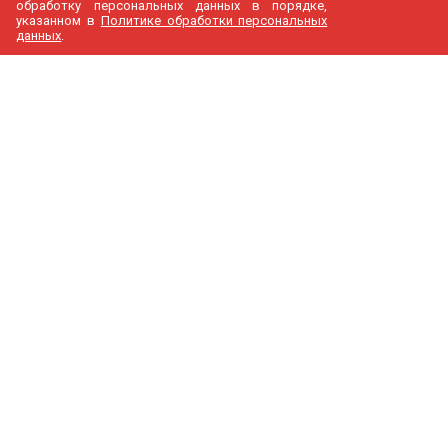
обработку персональных данных в порядке,
указанном в
Политике обработки персональных
данных
.
МедГир
О компании
Бренды
Доставка и оплата
Контакты
Политика конфиденциальности
Новости
Cтатьи
Карта сайта
Каталог
Узи аппараты
Анестезиология и реанимация