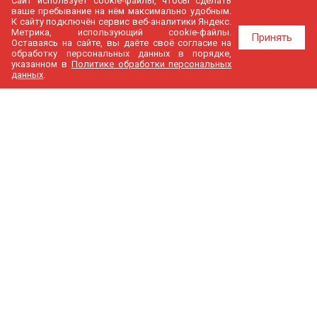
Сайт использует cookie-файлы, чтобы сделать
ваше пребывание на нём максимально удобным.
К cайту подключён сервис веб-аналитики Яндекс.
Метрика, использующий cookie-файлы.
Принять
Оставаясь на сайте, вы даёте своё согласие на
обработку персональных данных в порядке,
указанном в
Политике обработки персональных
данных
.
МедГир
О компании
Бренды
Доставка и оплата
Контакты
Политика конфиденциальности
Новости
Cтатьи
Карта сайта
Каталог