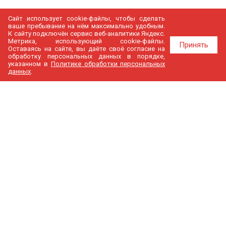
Сайт использует cookie-файлы, чтобы сделать
ваше пребывание на нём максимально удобным.
К cайту подключён сервис веб-аналитики Яндекс.
Метрика, использующий cookie-файлы.
Принять
Оставаясь на сайте, вы даёте своё согласие на
обработку персональных данных в порядке,
указанном в
Политике обработки персональных
данных
.
МедГир
О компании
Бренды
Доставка и оплата
Контакты
Политика конфиденциальности
Новости
Cтатьи
Карта сайта