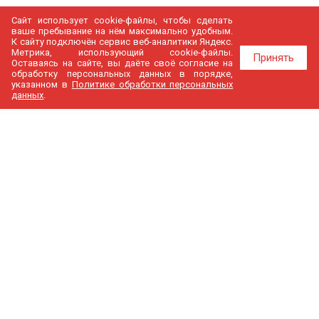
Сайт использует cookie-файлы, чтобы сделать
ваше пребывание на нём максимально удобным.
К cайту подключён сервис веб-аналитики Яндекс.
Метрика, использующий cookie-файлы.
Принять
Оставаясь на сайте, вы даёте своё согласие на
обработку персональных данных в порядке,
указанном в
Политике обработки персональных
данных
.
МедГир
О компании
Бренды
Доставка и оплата
Контакты
Политика конфиденциальности
Новости
Cтатьи
Карта сайта