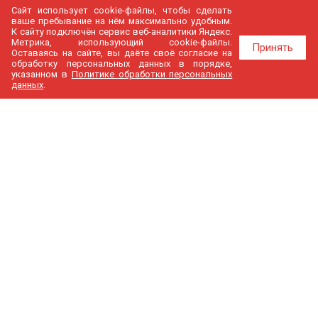
Сайт использует cookie-файлы, чтобы сделать
ваше пребывание на нём максимально удобным.
К cайту подключён сервис веб-аналитики Яндекс.
Метрика, использующий cookie-файлы.
Принять
Оставаясь на сайте, вы даёте своё согласие на
обработку персональных данных в порядке,
указанном в
Политике обработки персональных
данных
.
МедГир
О компании
Бренды
Доставка и оплата
Контакты
Политика конфиденциальности
Новости
Cтатьи
Карта сайта
Каталог