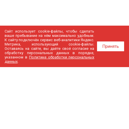
Сайт использует cookie-файлы, чтобы сделать
ваше пребывание на нём максимально удобным.
К cайту подключён сервис веб-аналитики Яндекс.
Метрика, использующий cookie-файлы.
Принять
Оставаясь на сайте, вы даёте своё согласие на
обработку персональных данных в порядке,
указанном в
Политике обработки персональных
данных
.
МедГир
О компании
Бренды
Доставка и оплата
Контакты
Политика конфиденциальности
Новости