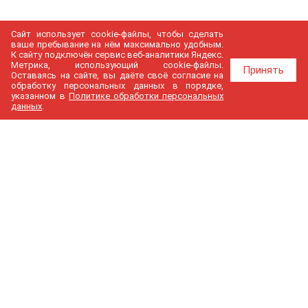
Сайт использует cookie-файлы, чтобы сделать
ваше пребывание на нём максимально удобным.
К cайту подключён сервис веб-аналитики Яндекс.
Метрика, использующий cookie-файлы.
Принять
Оставаясь на сайте, вы даёте своё согласие на
обработку персональных данных в порядке,
указанном в
Политике обработки персональных
данных
.
МедГир
О компании
Бренды
Доставка и оплата
Контакты
Политика конфиденциальности
Новости
Cтатьи
Карта сайта