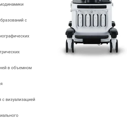
емодинамики
бразований с
иографических
трических
ней в объемном
ия
 с визуализацией
ниального