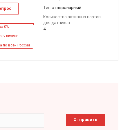
стационарный
Тип
опрос
Количество активных портов
для датчиков
ка 0%
4
 в лизинг
а по всей России
Отправить