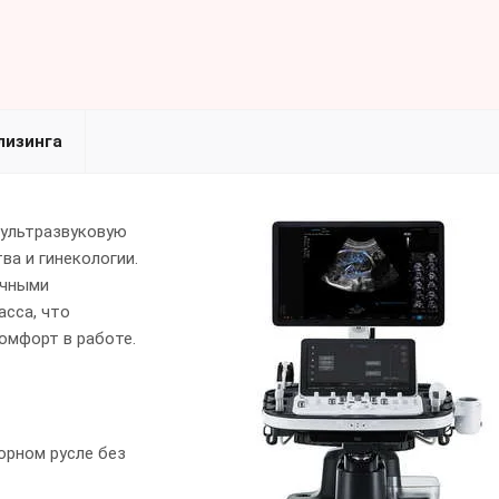
лизинга
 ультразвуковую
ва и гинекологии.
очными
асса, что
омфорт в работе.
орном русле без