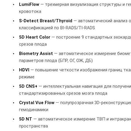
LumiFlow
— трехмерная визуализация структуры и г
кровотока
S-Detect Breast/Thyroid
— автоматический анализ о
классификацией по BI-RADS/TI-RADS
5D Heart Color
— построение 9 стандартных эхокард
срезов плода
Biometry Assist
— автоматическое измерение биоме
параметров плода (БПР, ОГ, ОЖ, ДБ)
HDVI
— повышение четкости изображения границ тка
режиме
5D CNS+
— интеллектуальная навигация для получен
стандартизированных срезов мозга плода
Crystal Vue Flow
— полупрозрачная 3D-реконструкция
гемодинамики
5D NT
— автоматическое измерение ТВП и интракра
пространства