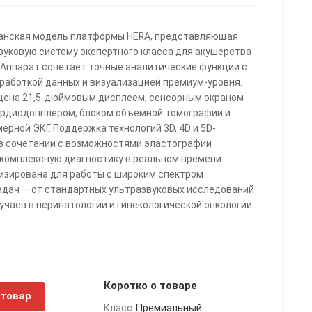
анская модель платформы HERA, представляющая
вуковую систему экспертного класса для акушерства
. Аппарат сочетает точные аналитические функции с
работкой данных и визуализацией премиум-уровня.
щена 21,5-дюймовым дисплеем, сенсорным экраном
ардиодопплером, блоком объемной томографии и
ерной ЭКГ. Поддержка технологий 3D, 4D и 5D-
в сочетании с возможностями эластографии
комплексную диагностику в реальном времени.
зирована для работы с широким спектром
адач — от стандартных ультразвуковых исследований
учаев в перинатологии и гинекологической онкологии.
Коротко о товаре
 товар
Премиальный
Класс