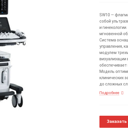
SW10 — флагм
собой ультраз
и гинекологии
мгновенной об
Система осна
управления, к
модулем трехм
визуализации 
обеспечивает 
Модель оптими
клинических з
до сложных сл
Подробнее
Заказать