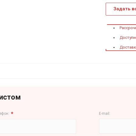
Задать в
Рассроч
Доступно
Доставк
листом
*
ефон:
E-mail: