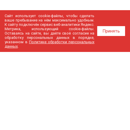
Сайт использует cookie-файлы, чтобы сделать
ваше пребывание на нём максимально удобным.
К cайту подключён сервис веб-аналитики Яндекс.
Метрика, использующий cookie-файлы.
Принять
Оставаясь на сайте, вы даёте своё согласие на
обработку персональных данных в порядке,
указанном в
Политике обработки персональных
данных
.
МедГир
О компании
Бренды
Доставка и оплата
Контакты
Политика конфиденциальности
Новости
Cтатьи
Карта сайта