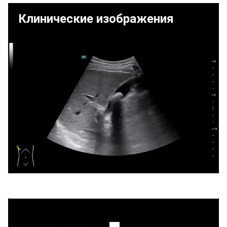
Клинические изображения
УЗИ аппарат MIndray Consona N8. Видеозапись