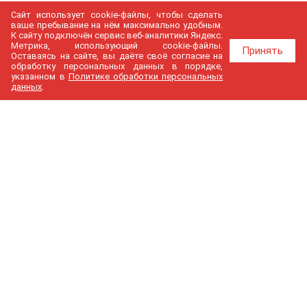
Сайт использует cookie-файлы, чтобы сделать
ваше пребывание на нём максимально удобным.
К cайту подключён сервис веб-аналитики Яндекс.
Метрика, использующий cookie-файлы.
Принять
Оставаясь на сайте, вы даёте своё согласие на
обработку персональных данных в порядке,
указанном в
Политике обработки персональных
данных
.
МедГир
О компании
Бренды
Доставка и оплата
Контакты
Политика конфиденциальности
Новости
Cтатьи
Карта сайта