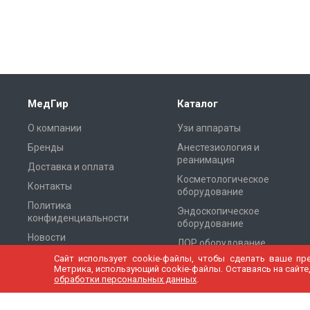
МедГир
Каталог
О компании
Узи аппараты
Бренды
Анестезиология и
реанимация
Доставка и оплата
Косметологическое
Контакты
оборудование
Политика
Эндоскопическое
конфиденциальности
оборудование
Новости
ЛОР оборудование
Cтатьи
Сайт использует cookie-файлы, чтобы сделать ваше пр
Оборудование для
Метрика, использующий cookie-файлы. Оставаясь на сайте,
Томографии
Карта сайта
обработки персональных данных
.
Хирургическое
оборудование