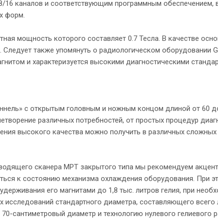
8/16 каналов и соответствующим программным обеспечением, 
х форм.
ная мощность которого составляет 0.7 Тесла. В качестве основы
 Следует также упомянуть о радиологическом оборудовании GE,
магнитом и характеризуется высокими диагностическими стандар
нель» с открытым головным и ножным концом длиной от 60 до
летворение различных потребностей, от простых процедур диаг
ения высокого качества можно получить в различных сложных 
одящего сканера МРТ закрытого типа мы рекомендуем акценти
ться к состоянию механизма охлаждения оборудования. При эт
держивания его магнитами до 1,8 тыс. литров гелия, при необх
х исследований стандартного диаметра, составляющего всего л
 70-сантиметровый диаметр и технологию нулевого гелиевого