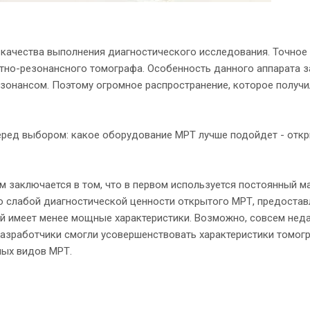
качества выполнения диагностического исследования. Точное
тно-резонансного томографа. Особенность данного аппарата за
онансом. Поэтому огромное распространение, которое получил
перед выбором: какое оборудование МРТ лучше подойдет - отк
заключается в том, что в первом используется постоянный ма
о слабой диагностической ценности открытого МРТ, предостав
й имеет менее мощные характеристики. Возможно, совсем неда
азработчики смогли усовершенствовать характеристики томог
ных видов МРТ.