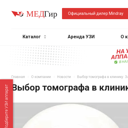
Официальный дилер Mindray
Каталог
Аренда УЗИ
О 
Главная
О компании
Новости
Выбор томографа в клинику: З
Выбор томографа в клини
Подберите УЗИ аппарат