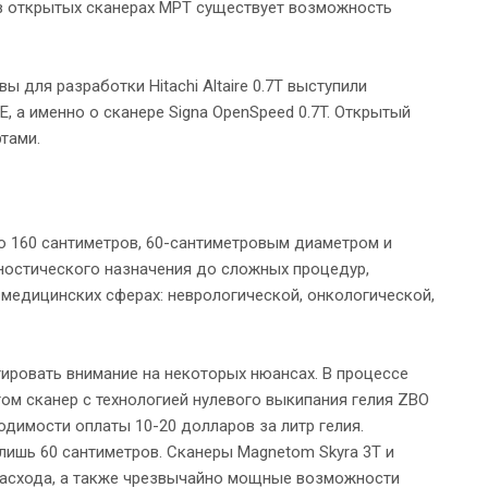
в открытых сканерах МРТ существует возможность
 для разработки Hitachi Altaire 0.7T выступили
 а именно о сканере Signa OpenSpeed 0.7T. Открытый
тами.
 160 сантиметров, 60-сантиметровым диаметром и
ностического назначения до сложных процедур,
медицинских сферах: неврологической, онкологической,
ровать внимание на некоторых нюансах. В процессе
ом сканер с технологией нулевого выкипания гелия ZBO
одимости оплаты 10-20 долларов за литр гелия.
ишь 60 сантиметров. Сканеры Magnetom Skyra 3T и
 расхода, а также чрезвычайно мощные возможности