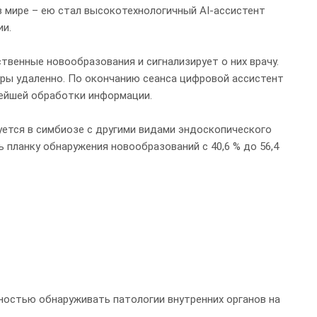
в мире – ею стал высокотехнологичный AI-ассистент
ии.
венные новообразования и сигнализирует о них врачу.
уры удаленно. По окончанию сеанса цифровой ассистент
нейшей обработки информации.
уется в симбиозе с другими видами эндоскопического
 планку обнаружения новообразований с 40,6 % до 56,4
чностью обнаруживать патологии внутренних органов на