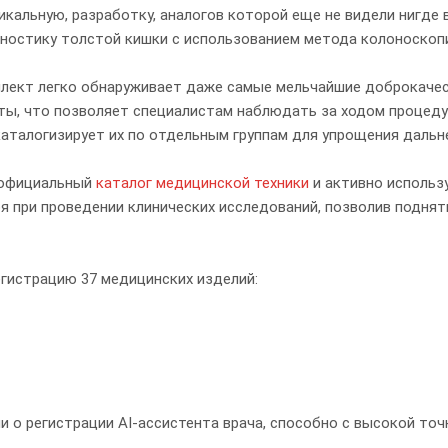
кальную, разработку, аналогов которой еще не видели нигде 
ностику толстой кишки с использованием метода колоноскоп
лект легко обнаруживает даже самые мельчайшие доброкачест
оты, что позволяет специалистам наблюдать за ходом процед
каталогизирует их по отдельным группам для упрощения даль
 официальный
каталог медицинской техники
и активно использ
 при проведении клинических исследований, позволив поднять
гистрацию 37 медицинских изделий:
и о регистрации AI-ассистента врача, способно с высокой то