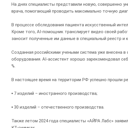
На днях специалисты представили новую, совершенно уни
врача, помогающий проводить максимально точную диаг
В процессе обследования пациента искусственный интел
Кроме того, AI-помощник транслирует видео своей раб
заносит полученные им данные в специальный реестр и 
Созданная российскими учеными система уже внесена в
оборудования. AI-ассистент хорошо зарекомендовал себя
%.
В настоящее время на территории РФ успешно прошли ре
▪ 7 изделий – иностранного производства;
▪ 30 изделий – отечественного производства.
Также летом 2024 года специалисты «АЙРА Лабс» заявил
КТ-снимках.