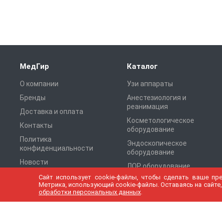
МедГир
Каталог
О компании
Узи аппараты
Бренды
Анестезиология и
реанимация
Доставка и оплата
Косметологическое
Контакты
оборудование
Политика
Эндоскопическое
конфиденциальности
оборудование
Новости
ЛОР оборудование
Cтатьи
Сайт использует cookie-файлы, чтобы сделать ваше пр
Оборудование для
Метрика, использующий cookie-файлы. Оставаясь на сайте,
Томографии
Карта сайта
обработки персональных данных
.
Хирургическое
оборудование