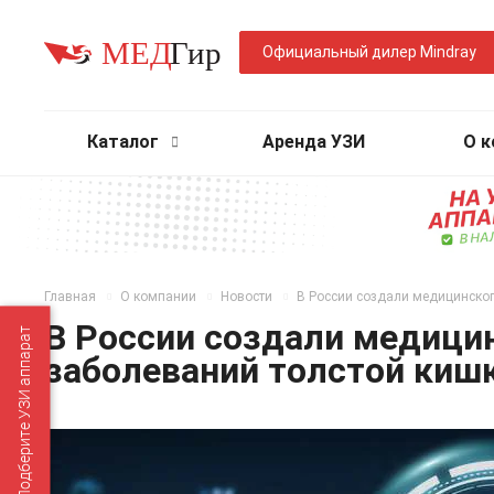
Официальный дилер Mindray
Каталог
Аренда УЗИ
О 
Главная
О компании
Новости
В России создали медицинског
В России создали медици
Подберите УЗИ аппарат
заболеваний толстой киш