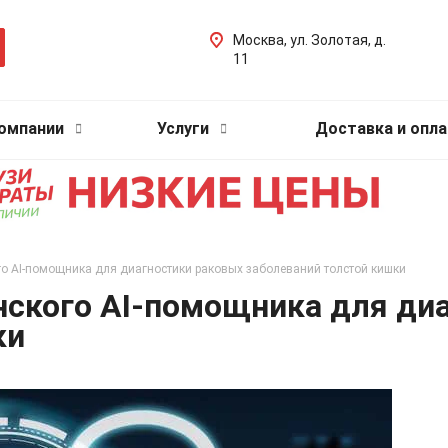
Москва, ул. Золотая, д.
11
компании
Услуги
Доставка и опла
о AI-помощника для диагностики раковых заболеваний толстой кишки
нского AI-помощника для ди
ки