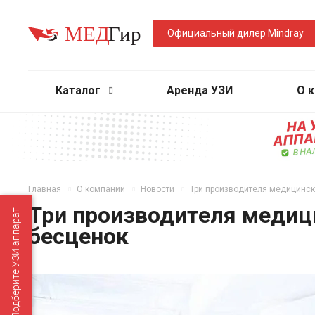
Официальный дилер Mindray
Каталог
Аренда УЗИ
О 
Главная
О компании
Новости
Три производителя медицинск
Три производителя медици
Подберите УЗИ аппарат
бесценок