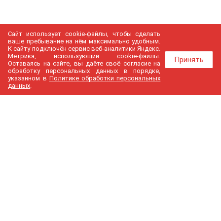
Сайт использует cookie-файлы, чтобы сделать
ваше пребывание на нём максимально удобным.
К cайту подключён сервис веб-аналитики Яндекс.
Метрика, использующий cookie-файлы.
Принять
Оставаясь на сайте, вы даёте своё согласие на
обработку персональных данных в порядке,
указанном в
Политике обработки персональных
данных
.
МедГир
О компании
Бренды
Доставка и оплата
Контакты
Политика конфиденциальности
Новости
Cтатьи