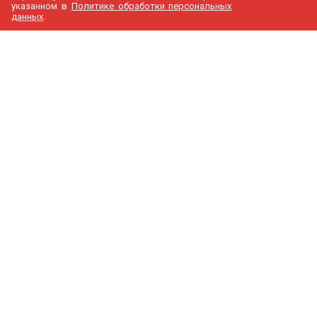
указанном в
Политике обработки персональных
данных
.
МедГир
О компании
Бренды
Доставка и оплата
Контакты
Политика конфиденциальности
Новости
Cтатьи
Карта сайта
Каталог
Узи аппараты
Анестезиология и реанимация
Косметологическое оборудование