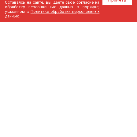
Принять
Оставаясь на сайте, вы даёте своё согласие на
обработку персональных данных в порядке,
указанном в
Политике обработки персональных
данных
.
МедГир
О компании
Бренды
Доставка и оплата
Контакты
Политика конфиденциальности
Новости
Cтатьи
Карта сайта
Каталог
Узи аппараты
Анестезиология и реанимация