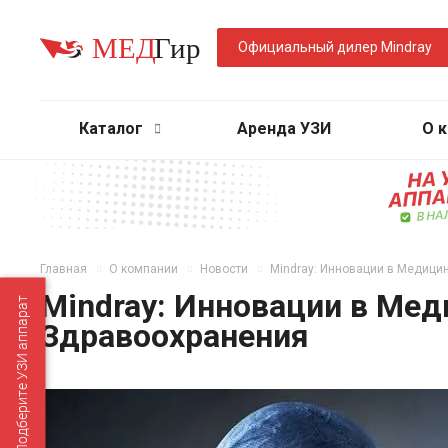
Официальный дилер Mindray
Каталог
Аренда УЗИ
О 
Главная
О компании
Новости
Mindray: Инновации в Медиц
Mindray: Инновации в Ме
Подберите УЗИ аппарат
Здравоохранения