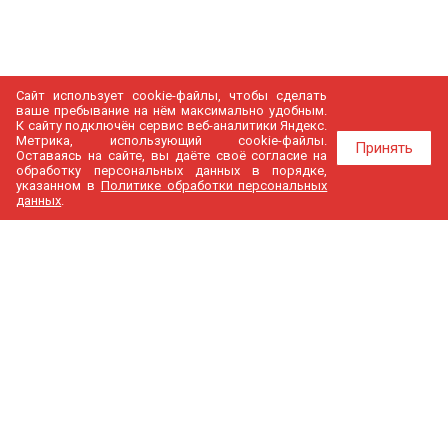
Сайт использует cookie-файлы, чтобы сделать
ваше пребывание на нём максимально удобным.
К cайту подключён сервис веб-аналитики Яндекс.
Метрика, использующий cookie-файлы.
Принять
Оставаясь на сайте, вы даёте своё согласие на
обработку персональных данных в порядке,
указанном в
Политике обработки персональных
данных
.
МедГир
О компании
Бренды
Доставка и оплата
Контакты
Политика конфиденциальности
Новости