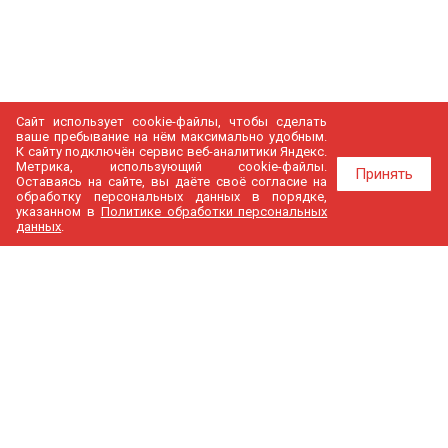
Сайт использует cookie-файлы, чтобы сделать
ваше пребывание на нём максимально удобным.
К cайту подключён сервис веб-аналитики Яндекс.
Метрика, использующий cookie-файлы.
Принять
Оставаясь на сайте, вы даёте своё согласие на
обработку персональных данных в порядке,
указанном в
Политике обработки персональных
данных
.
МедГир
О компании
Бренды
Доставка и оплата
Контакты
Политика конфиденциальности
Новости