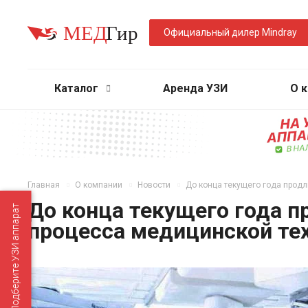
Официальный дилер Mindray
Каталог
Аренда УЗИ
О 
Главная
О компании
Новости
До конца текущего года прод
До конца текущего года п
Подберите УЗИ аппарат
процесса медицинской те