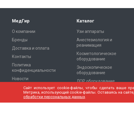
МедГир
Каталог
О компании
Узи аппараты
Бренды
Анестезиология и
реанимация
Доставка и оплата
Косметологическое
Контакты
оборудование
Политика
Эндоскопическое
конфиденциальности
оборудование
Новости
ЛОР оборудование
Cтатьи
Сайт использует cookie-файлы, чтобы сделать ваше пр
Оборудование для
Метрика, использующий cookie-файлы. Оставаясь на сайте,
Томографии
Карта сайта
обработки персональных данных
.
Хирургическое
оборудование
Рентген оборудование
Периферия и
комплектующие к УЗИ