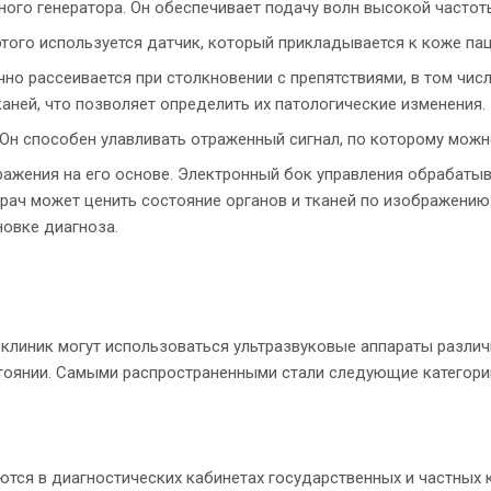
ого генератора. Он обеспечивает подачу волн высокой частот
того используется датчик, который прикладывается к коже паци
но рассеивается при столкновении с препятствиями, в том числ
каней, что позволяет определить их патологические изменения.
Он способен улавливать отраженный сигнал, по которому можно
ажения на его основе. Электронный бок управления обрабатыв
рач может ценить состояние органов и тканей по изображению
новке диагноза.
 клиник могут использоваться ультразвуковые аппараты разли
тоянии. Самыми распространенными стали следующие категори
тся в диагностических кабинетах государственных и частных к